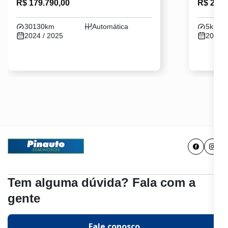
R$ 179.790,00
R$ 235.
30130km
Automática
5km
2024 / 2025
2025 /
Tem alguma dúvida? Fala com a
gente
Fale conosco