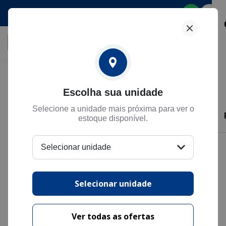
Selecione
Pesquise por marca, categoria ou
faixa de preço
Escolha sua unidade
Marcas
Categorias
Selecione a unidade mais próxima para ver o
estoque disponível.
Faixas de preço
Selecionar unidade
Caoa Chery
Chevrolet
Fiat
Honda
Selecionar unidade
Hyundai
Jeep
Nissan
Peugeot
Ver todas as ofertas