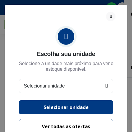
Selecione
Filtros
Escolha sua unidade
Selecione a unidade mais próxima para ver o
estoque disponível.
Exibindo
12
de
44
veículos
Mais relevante
Selecionar unidade
Selecionar unidade
Ver todas as ofertas